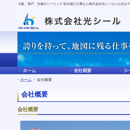
サ
フ
大阪、神戸、京都のシーリング 防水施工の事なら株式会社光シールにお任せ
本
グ
本
イ
ッ
文
ロ
文
ド
タ
と
ー
の
メ
ー
グ
バ
エ
ニ
の
ロ
ル
リ
ュ
エ
ー
メ
ア
ー
リ
バ
ニ
で
の
ア
ル
ュ
す。
エ
で
メ
ー
リ
す。
ニ
の
ア
ュ
エ
で
ー・
リ
す。
サ
ア
イ
で
ド
す。
ホーム
会社概要
メ
ニ
会社概要
ュ
ー・
フ
会社概要
ッ
タ
ー
へ