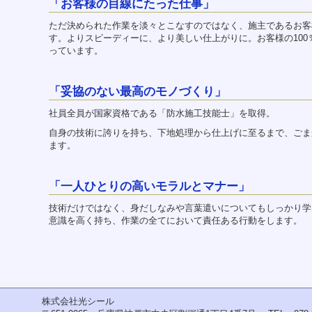
「お客様の目線にたった仕事」
ー
へ
ただ決められた作業を淡々とこなすのではなく、施主であるお客
ジ
す。よりスピーディーに、より美しい仕上がりに。お客様の10
ャ
っています。
ン
プ
フ
「妥協のない最高のモノづくり」
ッ
タ
社員全員が国家資格である「防水施工技能士」を取得。
ー
へ
自身の技術に誇りを持ち、下地処理から仕上げに至るまで、ごま
ジ
ます。
ャ
ン
プ
「一人ひとりの高いモラルとマナー」
技術だけではなく、身だしなみや言葉遣いについてもしっかり学
意識を高く持ち、作業の全てにおいて責任ある行動をします。
株式会社光シール