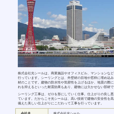
ジ
ャ
ン
プ
す
る
た
め
の
ナ
ビ
ゲ
ー
シ
ョ
ン
株式会社光シールは、商業施設やオフィスビル、マンションなど
ス
行っています。シーリングとは、外壁材の目地や窓枠に埋め込み
キ
材のことです。建物の防水性や気密性を上げるほか、地震の際に
ッ
れを抑えるといった耐震効果もあり、建物には欠かせない部材で
プ
で
シーリング工事は、ゼロを形にしていく仕事。仕上がりの良し悪
す。
ています。だからこそ光シールは、高い技術で建物の安全性を高
備えた美しい仕上がりにこだわって工事を行っています。
本
文
会社名
株式会社光シール