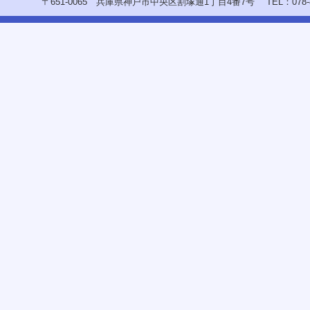
〒651-0065 兵庫県神戸市中央区割塚通1丁目4番7号
TEL：078