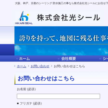
サ
フ
大阪、神戸、京都のシーリング 防水施工の事なら株式会社光シールにお任せ
本
グ
本
イ
ッ
文
ロ
文
ド
タ
と
ー
の
メ
ー
グ
バ
エ
ニ
の
ロ
ル
リ
ュ
エ
ー
メ
ア
ー
リ
バ
ニ
で
の
ア
ル
ュ
す。
エ
で
メ
ー
リ
す。
ニ
の
ア
ュ
エ
で
ー・
リ
す。
サ
ア
イ
で
ド
す。
ホーム
お問い合わせ
お問い合わせはこちら
メ
ニ
お問い合わせはこちら
ュ
ー・
フ
お名前 (必須）
ッ
タ
ー
■ フリガナ (必須）
へ