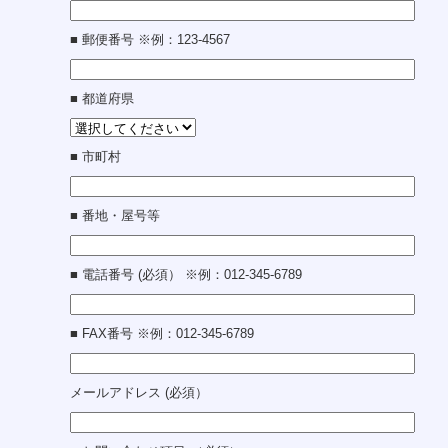
ジ
ャ
■ 郵便番号 ※例：123-4567
ン
プ
す
る
■ 都道府県
た
め
の
■ 市町村
ナ
ビ
ゲ
■ 番地・屋号等
ー
シ
ョ
■ 電話番号 (必須） ※例：012-345-6789
ン
ス
キ
ッ
■ FAX番号 ※例：012-345-6789
プ
で
す。
メールアドレス (必須）
本
文