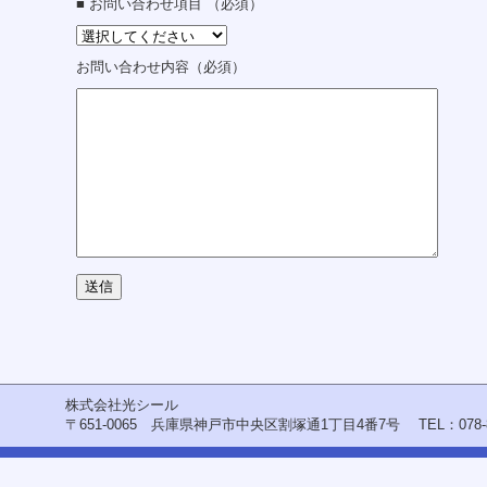
へ
■ お問い合わせ項目 （必須）
ジ
ャ
ン
お問い合わせ内容（必須）
プ
グ
ロ
ー
バ
ル
メ
ニ
ュ
ー
へ
ジ
ャ
ン
プ
サ
イ
株式会社光シール
ド
〒651-0065 兵庫県神戸市中央区割塚通1丁目4番7号
TEL：078
メ
ニ
ュ